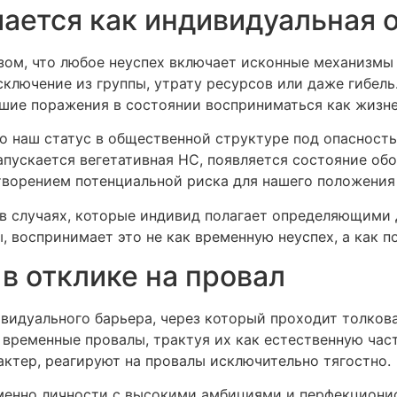
ается как индивидуальная 
зом, что любое неуспех включает исконные механизмы
ключение из группы, утрату ресурсов или даже гибель
шие поражения в состоянии восприниматься как жизне
что наш статус в общественной структуре под опасност
запускается вегетативная НС, появляется состояние об
творением потенциальной риска для нашего положения
в случаях, которые индивид полагает определяющими 
 воспринимает это не как временную неуспех, а как 
в отклике на провал
ивидуального барьера, через который проходит толков
временные провалы, трактуя их как естественную часть
ктер, реагируют на провалы исключительно тягостно.
именно личности с высокими амбициями и перфекцион