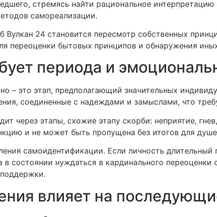
шедшего, стремясь найти рациональное интерпретацию
методов самореализации.
 Вулкан 24 становится пересмотр собственных принц
для переоценки бытовых принципов и обнаружения ины
бует периода и эмоциональ
но – это этап, предполагающий значительных индивид
ния, соединенные с надеждами и замыслами, что треб
т через этапы, схожие этапу скорби: неприятие, гнев,
нкцию и не может быть пропущена без итогов для душе
ения самоидентификации. Если личность длительный 
а в состоянии нуждаться в кардинального переоценки с
 поддержки.
ения влияет на последующ