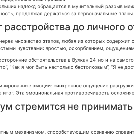
больших надежд обращается в мучительный разрыв ме
ность, продолжая держаться за первоначальные планы.
т расстройства до личного 
 через множество этапов, любая из которых содержит 
остыми чувствами: яростью, оскорблением, ощущением
осторонние обстоятельства в Вулкан 24, но и на самого
то”, “Как я мог быть настолько бестолковым”, “Я не до
нированные эмоции: синхронное ощущение разгрузки 
а итог. Эта эмоциональная противоречивость осложня
зум стремится не принимать
тным механизмом, способствующим сознанию справить