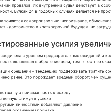
нии провалов. Их внутренний судья действует в особ
ности. Вулкан 24 в подобных случаях делается не прос
ключаются самопроизвольно: непризнание, объяснение
ать достоинство в краткосрочной будущем, но затруд
стированные усилия увелич
 соединена с уровнем предварительных ожиданий и ко
ность вкладывал в обретение цели, тем тягостнее ока
ации обещаний – тенденцию поддерживать тратить ср
ачено ранее. Это порождает вредный оборот: чем суще
вственную привязанность к исходу
твенную стимул в успехе
другими личностями добавляют давление
перед осознанием промаха