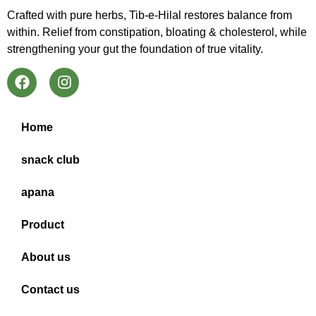
Crafted with pure herbs, Tib-e-Hilal restores balance from
within. Relief from constipation, bloating & cholesterol, while
strengthening your gut the foundation of true vitality.
Home
snack club
apana
Product
About us
Contact us