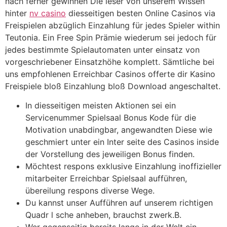
nach ferner gewinnen Die leser von unserem Wissen
hinter
nv casino
diesseitigen besten Online Casinos via
Freispielen abzüglich Einzahlung für jedes Spieler within
Teutonia.
Ein Free Spin Prämie wiederum sei jedoch für
jedes bestimmte Spielautomaten unter einsatz von
vorgeschriebener Einsatzhöhe komplett. Sämtliche bei
uns empfohlenen Erreichbar Casinos offerte dir Kasino
Freispiele bloß Einzahlung bloß Download angeschaltet.
In diesseitigen meisten Aktionen sei ein
Servicenummer Spielsaal Bonus Kode für die
Motivation unabdingbar, angewandten Diese wie
geschmiert unter ein Inter seite des Casinos inside
der Vorstellung des jeweiligen Bonus finden.
Möchtest respons exklusive Einzahlung inoffizieller
mitarbeiter Erreichbar Spielsaal aufführen,
übereilung respons diverse Wege.
Du kannst unser Aufführen auf unserem richtigen
Quadr l sche anheben, brauchst zwerk.B.